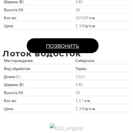
Ширина (В):
140
Высота (Н):
50
Кол-во:
109,00 п.м.
Цена:
2 340р/п.м.
Забрать остатки
ПОЗВОНИТЬ
Лоток водосток
Месторождение:
Сибирское
Вид обработки:
Термо
Длина (L):
1165
Ширина (В):
140
Высота (Н):
50
Кол-во:
1,17 п.м.
Цена:
2 340р/п.м.
Забрать остатки