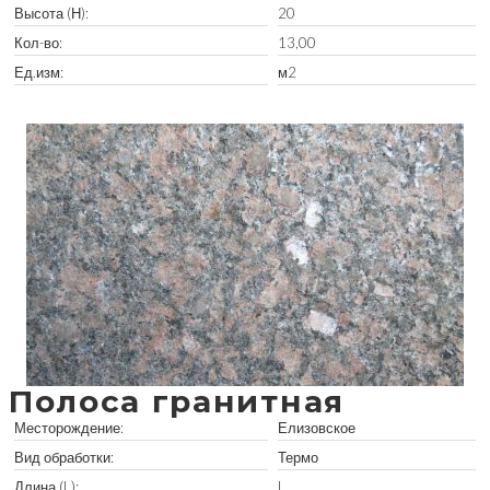
Высота (Н):
20
Кол-во:
13,00
Ед.изм:
м2
Забрать остатки
Полоса гранитная
Месторождение:
Елизовское
Вид обработки:
Термо
Длина (L):
L