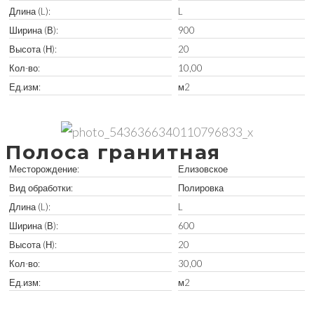
Длина (L):
L
Ширина (В):
900
Высота (Н):
20
Кол-во:
10,00
Ед.изм:
м2
Забрать остатки
Полоса гранитная
Месторождение:
Елизовское
Вид обработки:
Полировка
Длина (L):
L
Ширина (В):
600
Высота (Н):
20
Кол-во:
30,00
Ед.изм:
м2
Забрать остатки