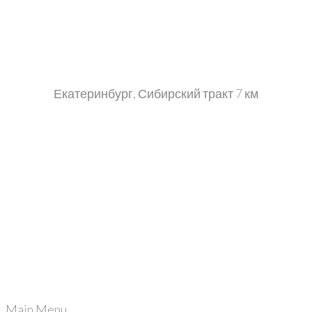
Екатеринбург, Сибирский тракт 7 км
+7 (343) 302-06-65
+7 (499) 113-08-44
info@sibgranit66.ru
+7 (343) 302-06-65
Main Menu