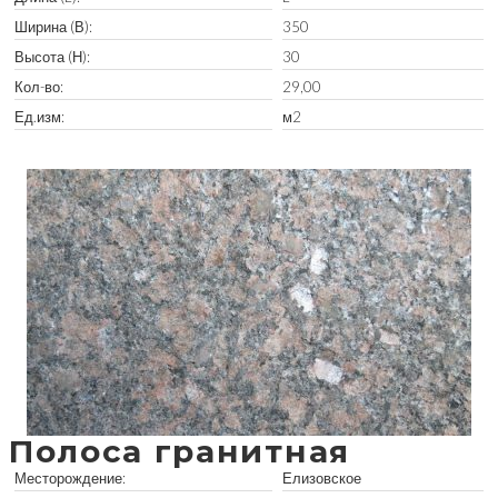
Ширина (В):
350
Высота (Н):
30
Кол-во:
29,00
Ед.изм:
м2
Забрать остатки
Полоса гранитная
Месторождение:
Елизовское