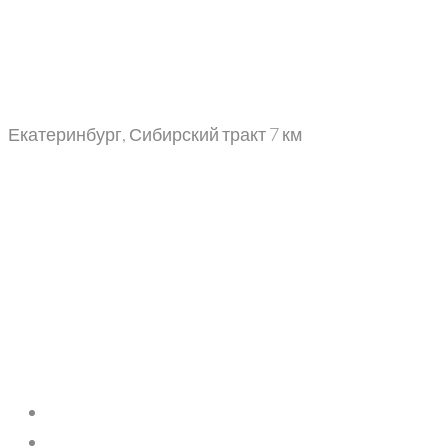
Екатеринбург, Сибирский тракт 7 км
+7 (343) 302-06-65
+7 (499) 113-08-44
info@sibgranit66.ru
+7 (343) 302-06-65
Main
Главная
Menu
Продукция