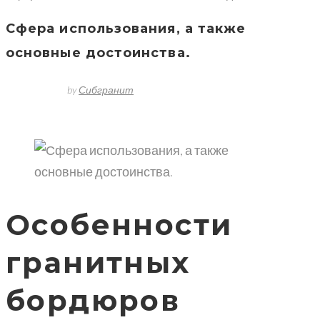
Сфера использования, а также
основные достоинства.
4 июня, 2018
by
Сибгранит
No comment(s)
гранит
гранитная
плита
Особенности
гранитных
бордюров