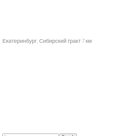
Екатеринбург, Сибирский тракт 7 км
+7 (343) 302-06-65
+7 (499) 113-08-44
info@sibgranit66.ru
+7 (343) 302-06-65
Main