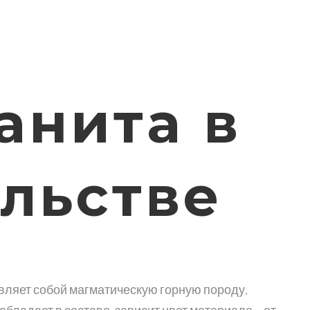
анита в
ельстве
бладает в составе, зависит цвет материала – от