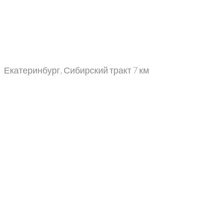
Екатеринбург, Сибирский тракт 7 км
+7 (343) 302-06-65
+7 (499) 113-08-44
info@sibgranit66.ru
+7 (343) 302-06-65