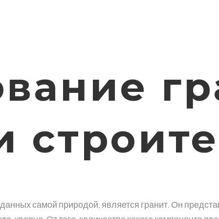
вание гр
и строит
 кварца. От того, количество какого компонента прео