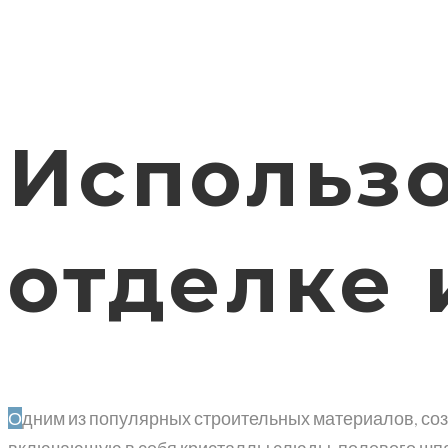
Использо
отделке 
Одним из популярных строительных материалов, созданных самой природой, является гранит. Он представляет собой магматическую горную породу,
включающую в себя кристаллы слюды, полевого шпата,