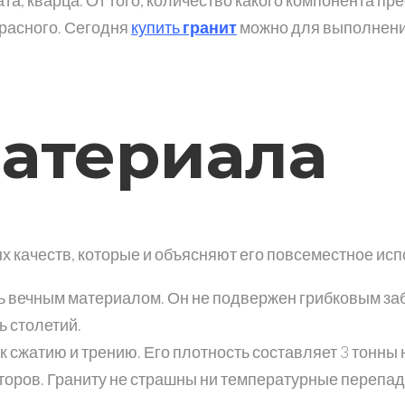
красного. Сегодня
купить
гранит
можно для выполнени
материала
качеств, которые и объясняют его повсеместное испо
ть вечным материалом. Он не подвержен грибковым за
ь столетий.
 сжатию и трению. Его плотность составляет 3 тонны н
оров. Граниту не страшны ни температурные перепад