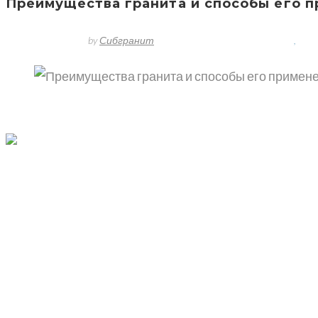
Преимущества гранита и способы его п
13 августа, 2018
by
Сибгранит
No comment(s)
гранит
гранит
,
гра