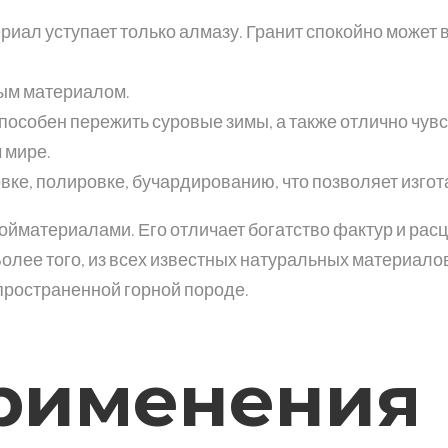
риал уступает только алмазу. Гранит спокойно может
ым материалом.
собен пережить суровые зимы, а также отлично чувст
 мире.
вке, полировке, бучардированию, что позволяет изгот
ойматериалами. Его отличает богатство фактур и расц
олее того, из всех известных натуральных материало
спространенной горной породе.
рименения