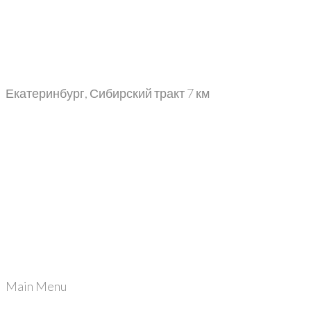
Екатеринбург, Сибирский тракт 7 км
+7 (343) 302-06-65
+7 (499) 113-08-44
info@sibgranit66.ru
+7 (343) 302-06-65
Main Menu